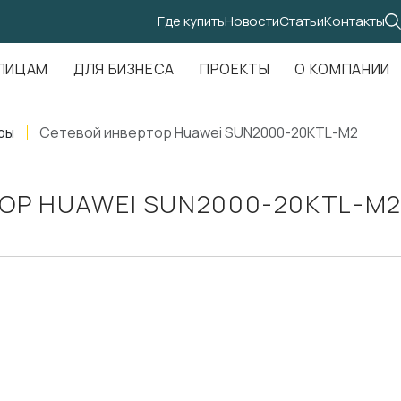
Где купить
Новости
Статьи
Контакты
.Амундсена, д. 107, оф. 707
ЛИЦАМ
ДЛЯ БИЗНЕСА
ПРОЕКТЫ
О КОМПАНИИ
ры
Сетевой инвертор Huawei SUN2000-20KTL-M2
ОР HUAWEI SUN2000-20KTL-M2