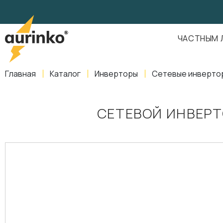
Aurinko
Россия
,
Свердловская область
,
620016
,
Екатеринбург
,
ул
info@aurinkos.com
ЧАСТНЫМ 
8-800-770-79-40
Главная
Каталог
Инверторы
Сетевые инверто
СЕТЕВОЙ ИНВЕРТ