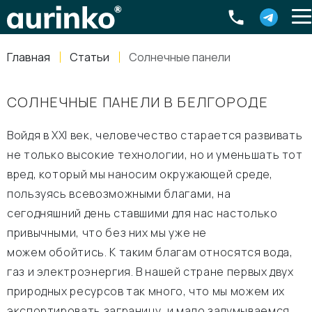
Aurinko
Россия
,
Свердловская область
,
620016
,
Екатеринбург
,
ул
info@aurinkos.com
Главная
Статьи
Солнечные панели
8-800-770-79-40
СОЛНЕЧНЫЕ ПАНЕЛИ В БЕЛГОРОДЕ
Войдя в XXI век, человечество старается развивать
не только высокие технологии, но и уменьшать тот
вред, который мы наносим окружающей среде,
пользуясь всевозможными благами, на
сегодняшний день ставшими для нас настолько
привычными, что без них мы уже не
можем обойтись. К таким благам относятся вода,
газ и электроэнергия. В нашей стране первых двух
природных ресурсов так много, что мы можем их
экспортировать заграницу, и мало задумываемся