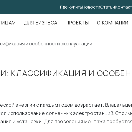
Где купить
Новости
Статьи
Контак
.Амундсена, д. 107, оф. 707
ЛИЦАМ
ДЛЯ БИЗНЕСА
ПРОЕКТЫ
О КОМПАНИИ
сификация и особенности эксплуатации
И: КЛАССИФИКАЦИЯ И ОСОБЕН
ской энергии с каждым годом возрастает. Владельце
ется использование солнечных электростанций. Стоим
ания и установки. Для проведения монтажа требуетс