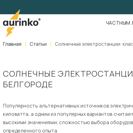
Aurinko
Россия
,
Свердловская область
,
620016
,
Екатеринбург
,
ул
info@aurinkos.com
ЧАСТНЫМ 
8-800-770-79-40
Главная
Статьи
Солнечные электростанции: клас
СОЛНЕЧНЫЕ ЭЛЕКТРОСТАНЦИ
БЕЛГОРОДЕ
Популярность альтернативных источников электриче
киловатта, а одним из популярных вариантов счита
высокими значениями, сложностью выбора оборудов
определенного опыта.