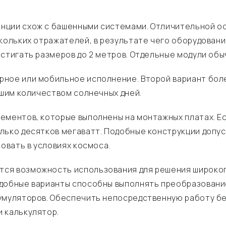
нции схож с башенными системами. Отличительной ос
скольких отражателей, в результате чего оборудован
остигать размеров до 2 метров. Отдельные модули об
ное или мобильное исполнение. Второй вариант боле
ьшим количеством солнечных дней.
ементов, которые выполнены на монтажных платах. Ес
лько десятков мегаватт. Подобные конструкции допус
зовать в условиях космоса.
ся возможность использования для решения широкого
одобные варианты способны выполнять преобразование
кумуляторов. Обеспечить непосредственную работу б
 калькулятор.