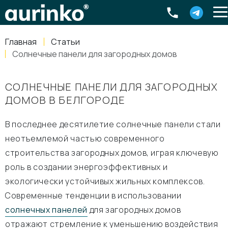
Aurinko
Россия
,
Свердловская область
,
620016
,
Екатеринбург
,
ул
info@aurinkos.com
Главная
Статьи
8-800-770-79-40
Солнечные панели для загородных домов
СОЛНЕЧНЫЕ ПАНЕЛИ ДЛЯ ЗАГОРОДНЫХ
ДОМОВ В БЕЛГОРОДЕ
В последнее десятилетие солнечные панели стали
неотъемлемой частью современного
строительства загородных домов, играя ключевую
роль в создании энергоэффективных и
экологически устойчивых жильных комплексов.
Современные тенденции в использовании
солнечных панелей
для загородных домов
отражают стремление к уменьшению воздействия