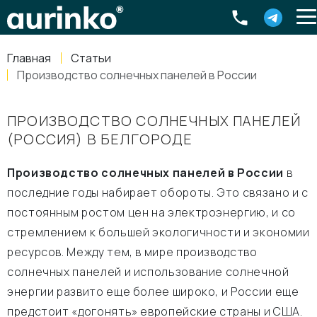
Aurinko
Россия
,
Свердловская область
,
620016
,
Екатеринбург
,
ул
info@aurinkos.com
Главная
Статьи
8-800-770-79-40
Производство солнечных панелей в России
ПРОИЗВОДСТВО СОЛНЕЧНЫХ ПАНЕЛЕЙ
(РОССИЯ) В БЕЛГОРОДЕ
Производство солнечных панелей в России
в
последние годы набирает обороты. Это связано и с
постоянным ростом цен на электроэнергию, и со
стремлением к большей экологичности и экономии
ресурсов. Между тем, в мире производство
солнечных панелей и использование солнечной
энергии развито еще более широко, и России еще
предстоит «догонять» европейские страны и США.