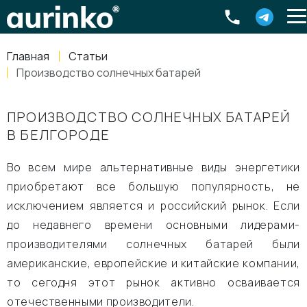
Aurinko
Россия
,
Свердловская область
,
620016
,
Екатеринбург
,
ул
info@aurinkos.com
Главная
Статьи
8-800-770-79-40
Производство солнечных батарей
ПРОИЗВОДСТВО СОЛНЕЧНЫХ БАТАРЕЙ
В БЕЛГОРОДЕ
Во всем мире альтернативные виды энергетики
приобретают все большую популярность, не
исключением является и российский рынок. Если
до недавнего времени основными лидерами-
производителями солнечных батарей были
американские, европейские и китайские компании,
то сегодня этот рынок активно осваивается
отечественными производители.