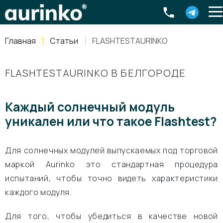
Aurinko
Россия
,
Свердловская область
,
620016
,
Екатеринбург
,
ул
info@aurinkos.com
Главная
Статьи
FLASHTESTAURINKO
8-800-770-79-40
FLASHTESTAURINKO В БЕЛГОРОДЕ
Каждый солнечный модуль
уникален или что такое
Flashtest
?
Для солнечных модулей выпускаемых под торговой
маркой Aurinko это стандартная процедура
испытаний, чтобы точно видеть характеристики
каждого модуля.
Для того, чтобы убедиться в качестве новой