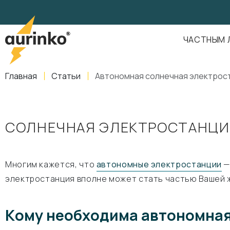
Aurinko
Россия
,
Свердловская область
,
620016
,
Екатеринбург
,
ул
info@aurinkos.com
ЧАСТНЫМ 
8-800-770-79-40
Главная
Статьи
Автономная солнечная электрос
СОЛНЕЧНАЯ ЭЛЕКТРОСТАНЦИ
Многим кажется, что
автономные электростанции
—
электростанция вполне может стать частью Вашей ж
Кому необходима автономна