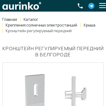
Aurinko
Россия
,
Свердловская область
,
620016
,
Екатеринбург
,
ул
info@aurinkos.com
Главная
Каталог
8-800-770-79-40
Крепления солнечных электростанций
Крыша
Кронштейн регулируемый передний
КРОНШТЕЙН РЕГУЛИРУЕМЫЙ ПЕРЕДНИЙ
В БЕЛГОРОДЕ