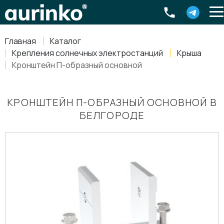
Aurinko
Россия
,
Свердловская область
,
620016
,
Екатеринбург
,
ул
info@aurinkos.com
Главная
Каталог
8-800-770-79-40
Крепления солнечных электростанций
Крыша
Кронштейн П-образный основной
КРОНШТЕЙН П-ОБРАЗНЫЙ ОСНОВНОЙ В
БЕЛГОРОДЕ