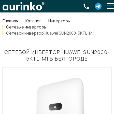
Aurinko
Россия
,
Свердловская область
,
620016
,
Екатеринбург
,
ул
info@aurinkos.com
Главная
Каталог
Инверторы
8-800-770-79-40
Сетевые инверторы
Сетевой инвертор Huawei SUN2000-5KTL-M1
СЕТЕВОЙ ИНВЕРТОР HUAWEI SUN2000-
5KTL-M1 В БЕЛГОРОДЕ