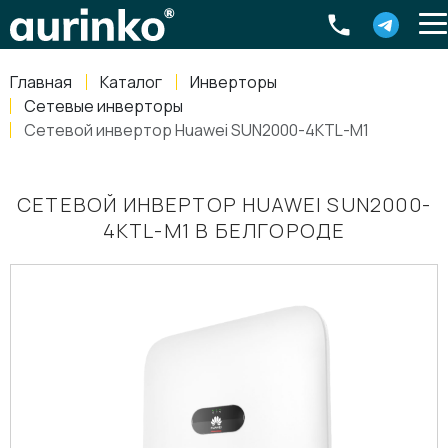
Aurinko
Россия
,
Свердловская область
,
620016
,
Екатеринбург
,
ул
info@aurinkos.com
Главная
Каталог
Инверторы
8-800-770-79-40
Сетевые инверторы
Сетевой инвертор Huawei SUN2000-4KTL-M1
СЕТЕВОЙ ИНВЕРТОР HUAWEI SUN2000-
4KTL-M1 В БЕЛГОРОДЕ