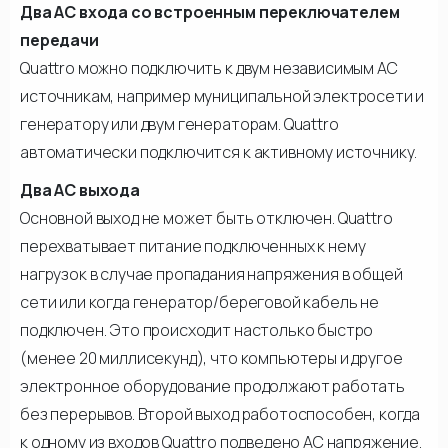
Два АС входа со встроенным переключателем
передачи
Quattro можно подключить к двум независимым АС
источникам, например муниципальной электросети и
генератору или двум генераторам. Quattro
автоматически подключится к активному источнику.
Два АС выхода
Основной выход не может быть отключен. Quattro
перехватывает питание подключенных к нему
нагрузок в случае пропадания напряжения в общей
сети или когда генератор/береговой кабель не
подключен. Это происходит настолько быстро
(менее 20 миллисекунд), что компьютеры и другое
электронное оборудование продолжают работать
без перерывов. Второй выход работоспособен, когда
к одному из входов Quattro подведено АС напряжение.