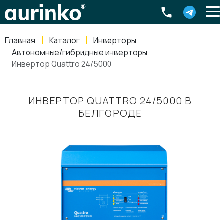
Aurinko
Россия
,
Свердловская область
,
620016
,
Екатеринбург
,
ул
info@aurinkos.com
Главная
Каталог
Инверторы
8-800-770-79-40
Автономные/гибридные инверторы
Инвертор Quattro 24/5000
ИНВЕРТОР QUATTRO 24/5000 В
БЕЛГОРОДЕ