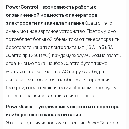
PowerControl – возможность работы с
ограниченной мощностью генератора,
электросети или канала питания
Quattro - это
очень мощное зарядное устройство. Поэтому, оно
потребляет большой объем тока от генератора или
берегового канала электропитания (16 А на 5 кВА
Quattro при 230 В AC). Каждому входу АС можно задать
ограничение тока. Прибор Quattro будет также
учитывать подключенные АС нагрузки и будет
использовать остаточный объем для заряжания
батарей, предотвращая таким образом перегрузку
генератора или канала питания с берега.
PowerAssist
–
увеличение мощности генератора
или берегового канала питания
Эта технология использует принцип PowerControl в