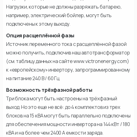
Нагрузки, которые не должны разряжать батарею,
например, электрический бойлер, могут быть
подключены к этому выходу.
Опция расщеплённой фазы
Источник переменного тока с расщеплённой фазой
можно получить, подключив наш автотрансформатор
(см. таблицу данных на сайте www.victronenergy.com)
к «европейскому» инвертору, запрограммированному
на питание 240 В / 60 Гц.
Возможность трёхфазной работы
Три блока могут быть настроены на трёхфазный
выход. Но это еще не всё: до 4 комплектов из трех
блоков на 15 кВА могут быть параллельно подключены
для обеспечения мощности инвертора на 144 кВт / 180
кВА и на более чем 2400 А емкости заряда.