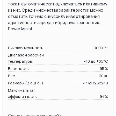
тока и автоматически подключаться к активному
из них. Среди множества характеристик можно
отметить точную синусоиду инвертирования,
адаптивность заряда, гибридную технологию
PowerAssist.
Пиковая мощность
10000 Вт
Диапазон рабочей
температуры
-40 до +65°C
Влажность
95%
Вес
30 кг
Размеры (В х Ш х Г)
444x328x240
Максимальная
эффективность
94%
Скачать спецификацию