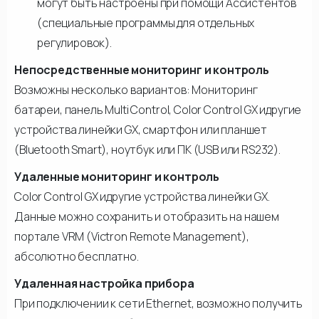
могут быть настроены при помощи Ассистентов
(специальные программы для отдельных
регулировок).
Непосредственные мониторинг и контроль
Возможны несколько вариантов: Мониторинг
батареи, панель Multi Control, Color Control GX идругие
устройства линейки GX, смартфон или планшет
(Bluetooth Smart), ноутбук или ПК (USB или RS232).
Удаленные мониторинг и контроль
Color Control GX идругие устройства линейки GX.
Данные можно сохранить и отобразить на нашем
портале VRM (Victron Remote Management),
абсолютно бесплатно.
Удаленная настройка прибора
При подключении к сети Ethernet, возможно получить