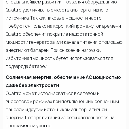
его дальнейшем развитии, позволяя оборудованию
Quattro увеличивать емкость альтернативного
источника. Так как пиковые мощности часто
требуются только на короткий промежуток времени,
Quattro обеспечит покрытие недостаточной
мощности генератора или канала питания с помощью
энергии от батареи. При снижении нагрузки,
избыточная мощность будет использоваться для
подзаряда батареи.
Солнечная энергия: обеспечение АС мощностью
даже без электросети
Quattro может использоваться в сетевом и
внесетевом режимах при подключении к солнечным
панелям и другим источникам альтернативной
энергии. Потеря питания из сети распознается на
программном уровне.