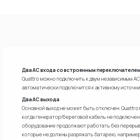
Два АС входа со встроенным переключателе
Quattro можно подключить к двум независимым АС
автоматически подключится к активному источни
Два АС выхода
Основной выход не может быть отключен. Quattro
когда генератор/береговой кабель не подключен
оборудование продолжают работать без перерывов
которые не должны разряжать батарею, например,