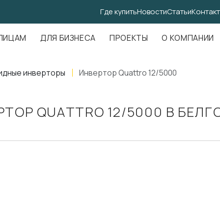
Где купить
Новости
Статьи
Контак
.Амундсена, д. 107, оф. 707
ЛИЦАМ
ДЛЯ БИЗНЕСА
ПРОЕКТЫ
О КОМПАНИИ
идные инверторы
Инвертор Quattro 12/5000
РТОР QUATTRO 12/5000 В БЕЛГ