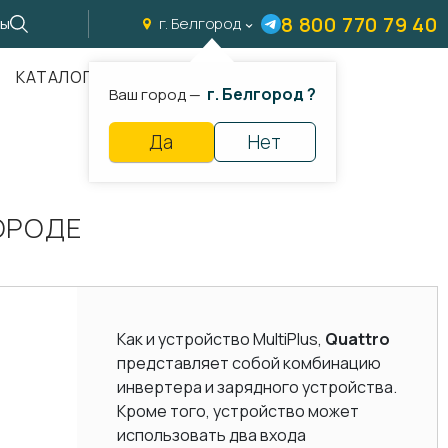
8 800 770 79 40
ты
г. Белгород
КАТАЛОГ
г. Белгород ?
Ваш город —
Да
Нет
ОРОДЕ
Как и устройство MultiPlus,
Quattro
представляет собой комбинацию
инвертера и зарядного устройства.
Кроме того, устройство может
использовать два входа