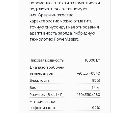
переменного тока и автоматически
подключаться к активному из
них. Среди множества
характеристик можно отметить
точную синусоиду инвертирования,
адаптивность заряда, гибридную
технологию PowerAssist.
Пиковая мощность
10000 Вт
Диапазон рабочей
температуры
-40 до +65°C
Влажность
95%
Вес
34 кг
Размеры (В х Ш х Г)
470x350x280
Максимальная
эффективность
94%