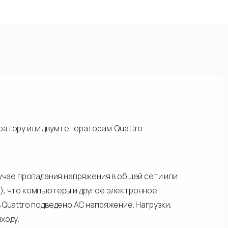
атору или двум генераторам. Quattro
лучае пропадания напряжения в общей сети или
), что компьютеры и другое электронное
Quattro подведено АС напряжение. Нагрузки,
ходу.