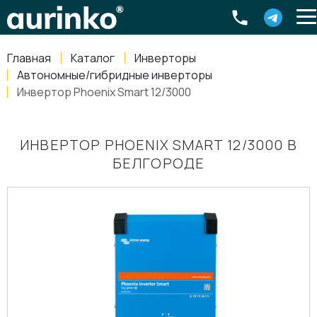
Aurinko
Россия
,
Свердловская область
,
620016
,
Екатеринбург
,
ул
info@aurinkos.com
Главная
Каталог
Инверторы
8-800-770-79-40
Автономные/гибридные инверторы
Инвертор Phoenix Smart 12/3000
ИНВЕРТОР PHOENIX SMART 12/3000 В
БЕЛГОРОДЕ