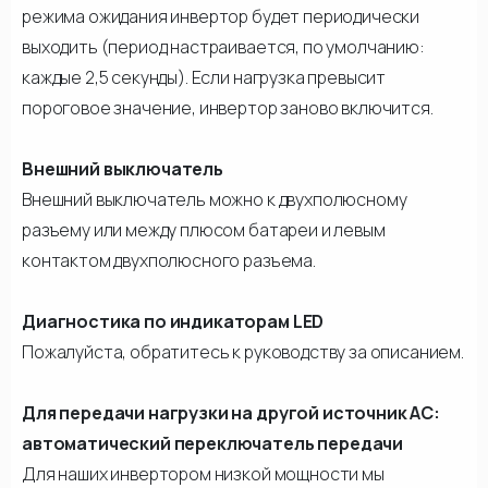
режима ожидания инвертор будет периодически
выходить (период настраивается, по умолчанию:
каждые 2,5 секунды). Если нагрузка превысит
пороговое значение, инвертор заново включится.
Внешний выключатель
Внешний выключатель можно к двухполюсному
разъему или между плюсом батареи и левым
контактом двухполюсного разъема.
Диагностика по индикаторам LED
Пожалуйста, обратитесь к руководству за описанием.
Для передачи нагрузки на другой источник АС:
автоматический переключатель передачи
Для наших инвертором низкой мощности мы