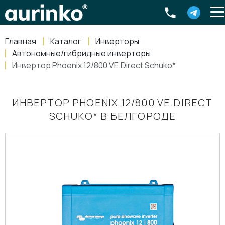
Aurinko
Россия
,
Свердловская область
,
620016
,
Екатеринбург
,
ул
info@aurinkos.com
Главная
Каталог
Инверторы
8-800-770-79-40
Автономные/гибридные инверторы
Инвертор Phoenix 12/800 VE.Direct Schuko*
ИНВЕРТОР PHOENIX 12/800 VE.DIRECT
SCHUKO* В БЕЛГОРОДЕ