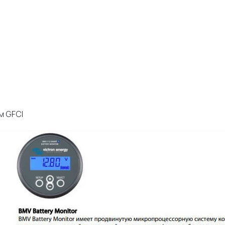
м GFCI