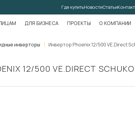
Где купить
Новости
Статьи
Контак
.Амундсена, д. 107, оф. 707
ЛИЦАМ
ДЛЯ БИЗНЕСА
ПРОЕКТЫ
О КОМПАНИИ
идные инверторы
Инвертор Phoenix 12/500 VE.Direct S
ENIX 12/500 VE.DIRECT SCHUKO