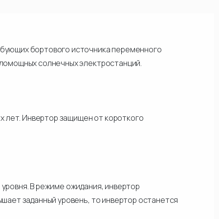
ребующих бортового источника переменного
маломощных солнечных электростанций.
х лет. Инвертор защищен от короткого
 уровня. В режиме ожидания, инвертор
вышает заданный уровень, то инвертор останется