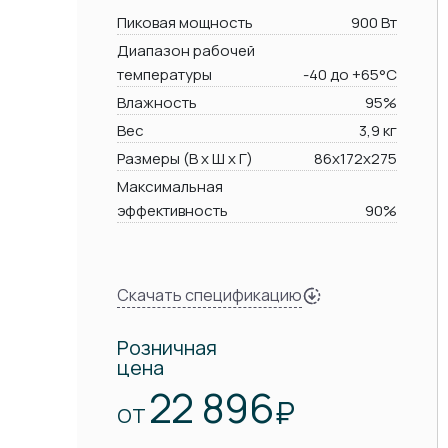
Пиковая мощность
900 Вт
Диапазон рабочей
температуры
-40 до +65°C
Влажность
95%
Вес
3,9 кг
Размеры (В х Ш х Г)
86x172x275
Максимальная
эффективность
90%
Скачать спецификацию
Розничная
цена
22 896
₽
ОТ