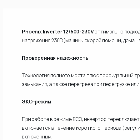
Phoenix Inverter 12/500-230V
оптимально подход
напряжения 230В (машины скорой помощи, дома на
Проверенная надежность
Технология полного моста плюс тороидальный тр
замыкания, а также перегрева при перегрузке ил
ЭКО-режим
При работе в режиме ECO, инвертор переключаетс
включается в течение короткого периода (регули
включенным.