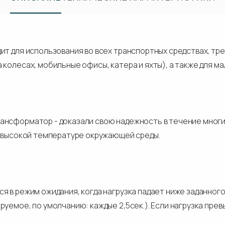
ит для использования во всех транспортных средствах, т
 колесах, мобильные офисы, катера и яхты), а также для 
ансформатор - доказали свою надежность в течение многи
и высокой температуре окружающей среды.
я в режим ожидания, когда нагрузка падает ниже заданного
руемое, по умолчанию: каждые 2,5сек.). Если нагрузка пре