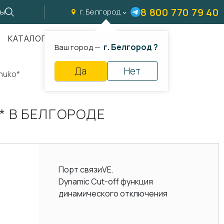
8 800 770 79 40
ты
г. Белгород
КАТАЛОГ
г. Белгород ?
Ваш город —
Да
Нет
chuko*
* В БЕЛГОРОДЕ
Порт связи
VE.
Dynamic Cut-off
функция
динамического отключения