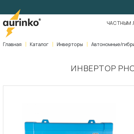
Aurinko
Россия
,
Свердловская область
,
620016
,
Екатеринбург
,
ул
info@aurinkos.com
ЧАСТНЫМ 
8-800-770-79-40
Главная
Каталог
Инверторы
Автономные/гибр
ИНВЕРТОР PHO