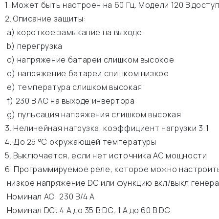
1. Может быть настроен на 60 Гц. Модели 120 В доступ
2. Описание защиты:
а) короткое замыкание на выходе
b) перегрузка
c) напряжение батареи слишком высокое
d) напряжение батареи слишком низкое
e) температура слишком высокая
f) 230 В АС на выходе инвертора
g) пульсация напряжения слишком высокая
3. Нелинейная нагрузка, коэффициент нагрузки 3:1
4. До 25 °C окружающей температуры
5. Выключается, если нет источника АС мощности
6. Программируемое реле, которое можно настроить
низкое напряжение DC или функцию вкл/выкл генер
Номинал АС: 230 В/4 A
Номинал DC: 4 A до 35 В DC, 1 A до 60 В DC