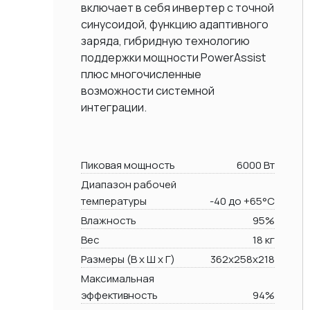
включает в себя инвертер с точной
синусоидой, функцию адаптивного
заряда, гибридную технологию
поддержки мощности PowerAssist
плюс многочисленные
возможности системной
интеграции.
Пиковая мощность
6000 Вт
Диапазон рабочей
температуры
-40 до +65°C
Влажность
95%
Вес
18 кг
Размеры (В х Ш х Г)
362x258x218
Максимальная
эффективность
94%