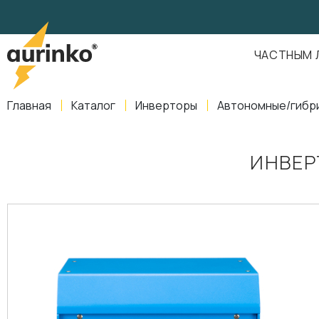
Aurinko
Россия
,
Свердловская область
,
620016
,
Екатеринбург
,
ул
info@aurinkos.com
ЧАСТНЫМ 
8-800-770-79-40
Главная
Каталог
Инверторы
Автономные/гибр
ИНВЕР