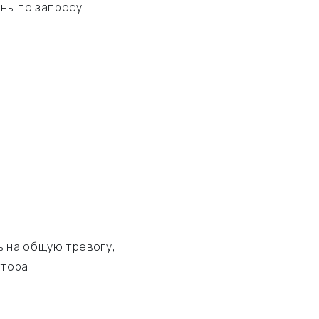
ны по запросу .
 на общую тревогу,
атора