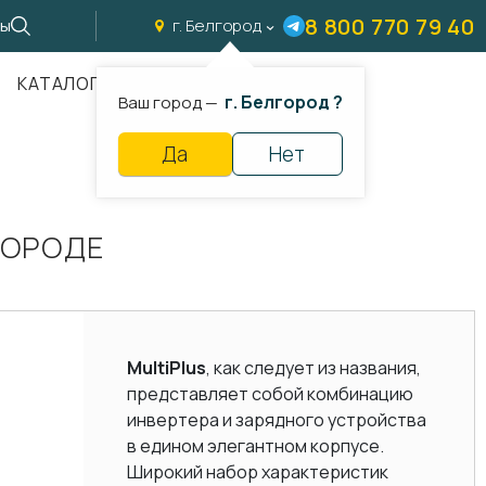
8 800 770 79 40
ты
г. Белгород
КАТАЛОГ
г. Белгород ?
Ваш город —
Да
Нет
ГОРОДЕ
MultiPlus
, как следует из названия,
представляет собой комбинацию
инвертера и зарядного устройства
в едином элегантном корпусе.
Широкий набор характеристик