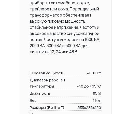
приборы в автомобиле, лодке,
трейлере или дома. Тороидальный
трансформатор обеспечивает
высокую пиковую мощность,
стабильное напряжение, частоту и
высокое качество синусоидальной
волны. Доступны модели на 1600 ВА,
2000 BA, 3000 BA и 5000 ВА для
систем на 12, 24 или 48 В.
Пиковая мощность
4000 Вт
Диапазон рабочей
температуры
-40 до +65°C
Влажность
95%
Вес
19 кг
Размеры (В х Ш х Г)
533x285x150