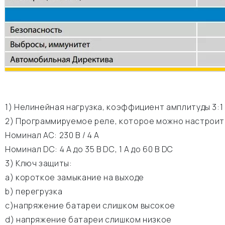
1) Нелинейная нагрузка, коэффициент амплитуды 3:1
2) Программируемое реле, которое можно настроить
Номинал АС: 230 В / 4 A
Номинал DC: 4 A до 35 В DC, 1 A до 60 В DC
3) Ключ защиты:
а) короткое замыкание на выходе
b) перегрузка
c)напряжение батареи слишком высокое
d) напряжение батареи слишком низкое