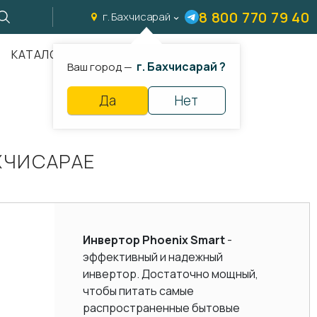
8 800 770 79 40
г. Бахчисарай
КАТАЛОГ
г. Бахчисарай ?
Ваш город —
Да
Нет
АХЧИСАРАЕ
Инвертор Phoenix Smart
-
эффективный и надежный
инвертор. Достаточно мощный,
чтобы питать самые
распространенные бытовые