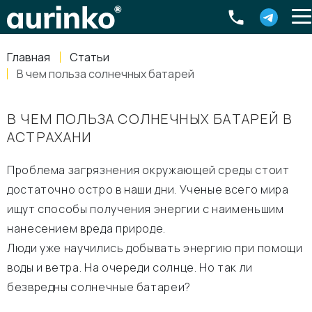
Aurinko
Россия
,
Свердловская область
,
620016
,
Екатеринбург
,
ул
info@aurinkos.com
Главная
Статьи
8-800-770-79-40
В чем польза солнечных батарей
В ЧЕМ ПОЛЬЗА СОЛНЕЧНЫХ БАТАРЕЙ В
АСТРАХАНИ
Проблема загрязнения окружающей среды стоит
достаточно остро в наши дни. Ученые всего мира
ищут способы получения энергии с наименьшим
нанесением вреда природе.
Люди уже научились добывать энергию при помощи
воды и ветра. На очереди солнце. Но так ли
безвредны солнечные батареи?