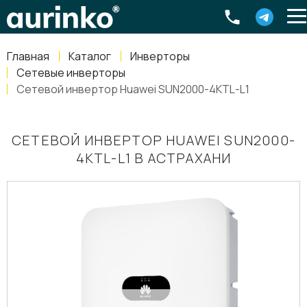
Aurinko
Россия
,
Свердловская область
,
620016
,
Екатеринбург
,
ул
info@aurinkos.com
Главная
Каталог
Инверторы
8-800-770-79-40
Сетевые инверторы
Сетевой инвертор Huawei SUN2000-4KTL-L1
СЕТЕВОЙ ИНВЕРТОР HUAWEI SUN2000-
4KTL-L1 В АСТРАХАНИ