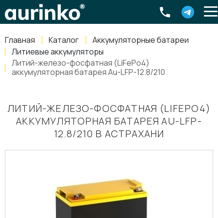
Aurinko
Россия
,
Свердловская область
,
620016
,
Екатеринбург
,
ул
info@aurinkos.com
Главная
Каталог
Аккумуляторные батареи
8-800-770-79-40
Литиевые аккумуляторы
Литий-железо-фосфатная (LiFePo4)
аккумуляторная батарея Au-LFP-12.8/210
ЛИТИЙ-ЖЕЛЕЗО-ФОСФАТНАЯ (LIFEPO4)
АККУМУЛЯТОРНАЯ БАТАРЕЯ AU-LFP-
12.8/210 В АСТРАХАНИ