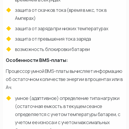
защита от скачков тока (время в мкс, ток в
Амперах)
защита от заряда при низких температурах
защита от превышения тока заряда
возможность блокировки батареи
Особенности BMS-платы:
Процессор умной BMS-платы вычисляет информацию
об остаточном количестве энергии в процентах или в
Ач.
умное (адаптивное) определение типа нагрузки
(остаточная емкость в текущем сеансе
определяется с учетом температуры батареи, с
учетом ее износа и с учетом максимальных