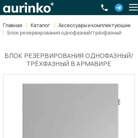
Aurinko
Россия
,
Свердловская область
,
620016
,
Екатеринбург
,
ул
info@aurinkos.com
Главная
Каталог
Аксессуары и комплектующие
8-800-770-79-40
Блок резервирования однофазный/трёхфазный
БЛОК РЕЗЕРВИРОВАНИЯ ОДНОФАЗНЫЙ/
ТРЁХФАЗНЫЙ В АРМАВИРЕ