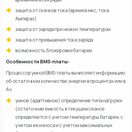
защита от скачков тока (время в мкс, ток в
Амперах)
защита от заряда при низких температурах
защита от превышения тока заряда
возможность блокировки батареи
Особенности BMS-платы:
Процессор умной BMS-платы вычисляет информацию
об остаточном количестве энергии в процентах или в
Ач.
умное (адаптивное) определение типа нагрузки
(остаточная емкость в текущем сеансе
определяется с учетом температуры батареи, с
учетом ее износа и с учетом максимальных