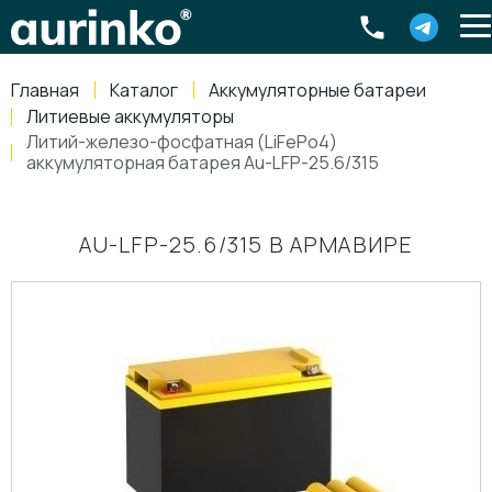
Aurinko
Россия
,
Свердловская область
,
620016
,
Екатеринбург
,
ул
info@aurinkos.com
Главная
Каталог
Аккумуляторные батареи
8-800-770-79-40
Литиевые аккумуляторы
Литий-железо-фосфатная (LiFePo4)
аккумуляторная батарея Au-LFP-25.6/315
AU-LFP-25.6/315 В АРМАВИРЕ