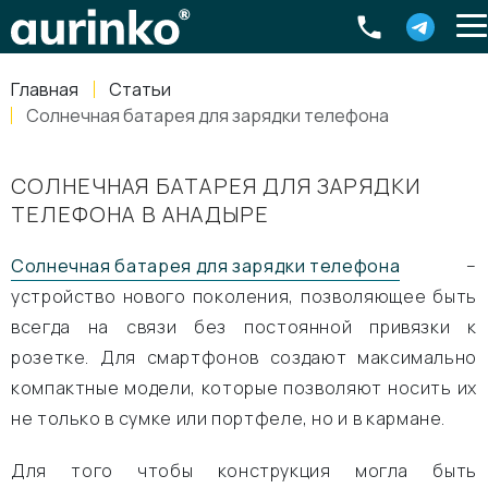
Aurinko
Россия
,
Свердловская область
,
620016
,
Екатеринбург
,
ул
info@aurinkos.com
Главная
Статьи
8-800-770-79-40
Cолнечная батарея для зарядки телефона
CОЛНЕЧНАЯ БАТАРЕЯ ДЛЯ ЗАРЯДКИ
ТЕЛЕФОНА В АНАДЫРЕ
Солнечная батарея для зарядки телефона
–
устройство нового поколения, позволяющее быть
всегда на связи без постоянной привязки к
розетке. Для смартфонов создают максимально
компактные модели, которые позволяют носить их
не только в сумке или портфеле, но и в кармане.
Для того чтобы конструкция могла быть