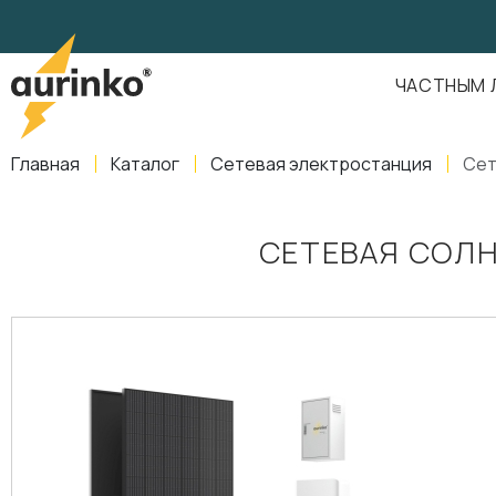
Aurinko
Россия
,
Свердловская область
,
620016
,
Екатеринбург
,
ул
info@aurinkos.com
ЧАСТНЫМ 
8-800-770-79-40
Главная
Каталог
Сетевая электростанция
Сет
СЕТЕВАЯ СОЛН