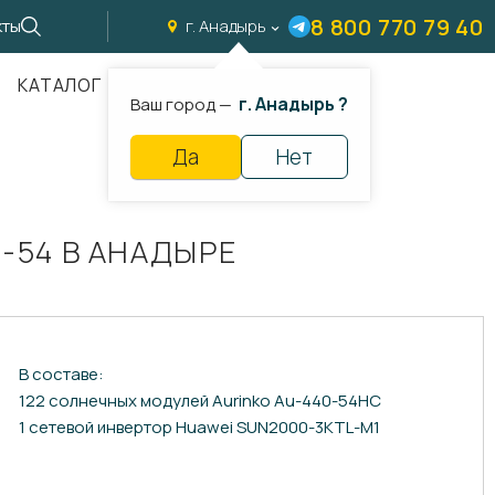
8 800 770 79 40
кты
г. Анадырь
КАТАЛОГ
г. Анадырь ?
Ваш город —
Да
Нет
-54 В АНАДЫРЕ
В составе:
122 солнечных модулей Aurinko Au-440-54HC
1 сетевой инвертор Huawei SUN2000-3KTL-M1