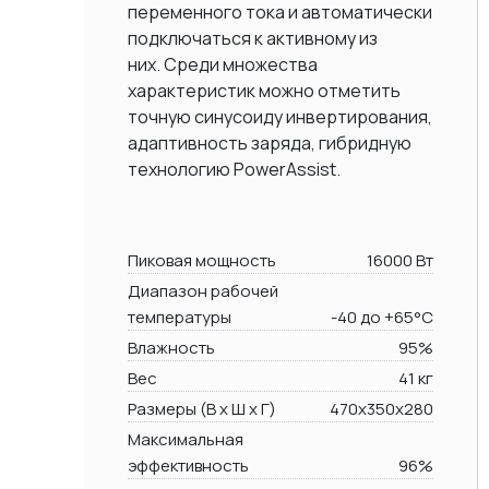
переменного тока и автоматически
подключаться к активному из
них. Среди множества
характеристик можно отметить
точную синусоиду инвертирования,
адаптивность заряда, гибридную
технологию PowerAssist.
Пиковая мощность
16000 Вт
Диапазон рабочей
температуры
-40 до +65°C
Влажность
95%
Вес
41 кг
Размеры (В х Ш х Г)
470x350x280
Максимальная
эффективность
96%