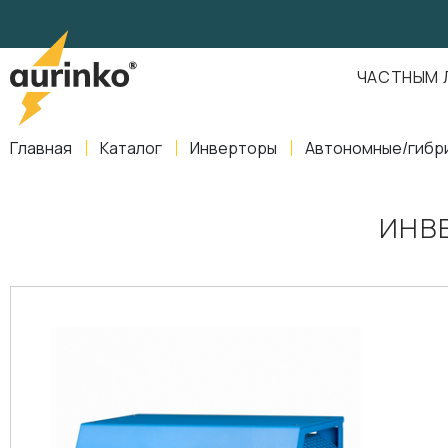
Aurinko
Россия
,
Свердловская область
,
620016
,
Екатеринбург
,
ул
info@aurinkos.com
ЧАСТНЫМ 
8-800-770-79-40
Главная
Каталог
Инверторы
Автономные/гибр
ИНВЕ