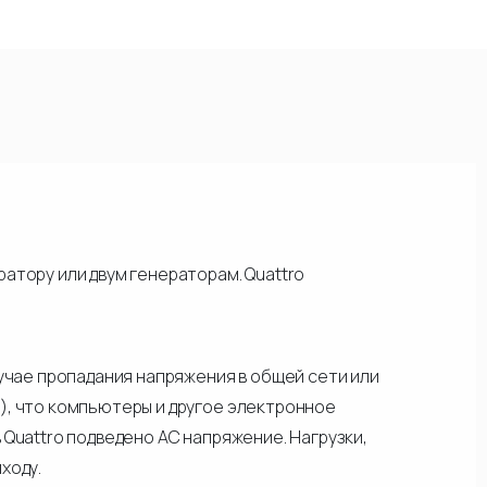
атору или двум генераторам. Quattro
лучае пропадания напряжения в общей сети или
), что компьютеры и другое электронное
Quattro подведено АС напряжение. Нагрузки,
ходу.