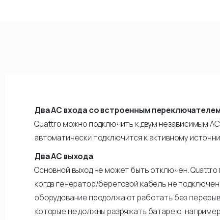
Два АС входа со встроенным переключателе
Quattro можно подключить к двум независимым АС
автоматически подключится к активному источни
Два АС выхода
Основной выход не может быть отключен. Quattro
когда генератор/береговой кабель не подключен
оборудование продолжают работать без перерывов
которые не должны разряжать батарею, например,