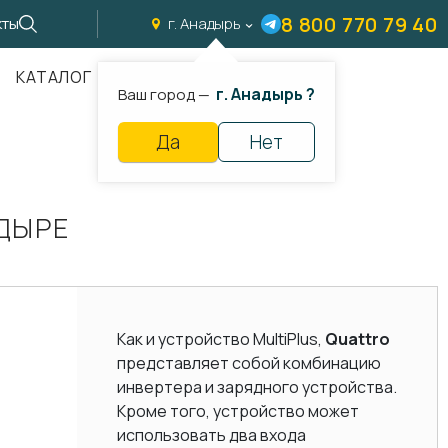
8 800 770 79 40
кты
г. Анадырь
КАТАЛОГ
г. Анадырь ?
Ваш город —
Да
Нет
АДЫРЕ
Как и устройство MultiPlus,
Quattro
представляет собой комбинацию
инвертера и зарядного устройства.
Кроме того, устройство может
использовать два входа