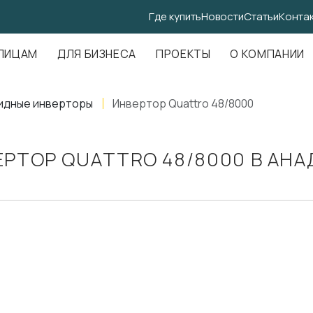
Где купить
Новости
Статьи
Конта
.Амундсена, д. 107, оф. 707
ЛИЦАМ
ДЛЯ БИЗНЕСА
ПРОЕКТЫ
О КОМПАНИИ
идные инверторы
Инвертор Quattro 48/8000
РТОР QUATTRO 48/8000 В АН