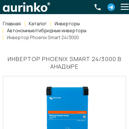
Aurinko
Россия
,
Свердловская область
,
620016
,
Екатеринбург
,
ул
info@aurinkos.com
Главная
Каталог
Инверторы
8-800-770-79-40
Автономные/гибридные инверторы
Инвертор Phoenix Smart 24/3000
ИНВЕРТОР PHOENIX SMART 24/3000 В
АНАДЫРЕ