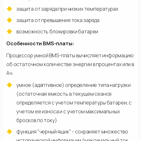
защита от заряда при низких температурах
защита от превышения тока заряда
возможность блокировки батареи
Особенности BMS-платы:
Процессор умной BMS-платы вычисляет информацию
об остаточном количестве энергии в процентах или в
Ач.
умное (адаптивное) определение типа нагрузки
(остаточная емкость в текущем сеансе
определяется с учетом температуры батареи, с
учетом ее износа и с учетом максимальных
бросков по току)
функция "черный ящик" - сохраняет множество
исторической информации (максимальный ток