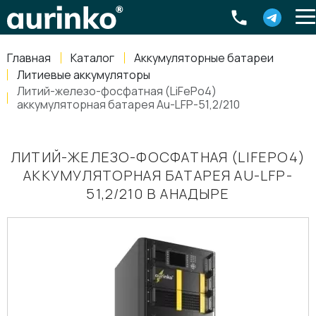
Aurinko
Россия
,
Свердловская область
,
620016
,
Екатеринбург
,
ул
info@aurinkos.com
Главная
Каталог
Аккумуляторные батареи
8-800-770-79-40
Литиевые аккумуляторы
Литий-железо-фосфатная (LiFePo4)
аккумуляторная батарея Au-LFP-51,2/210
ЛИТИЙ-ЖЕЛЕЗО-ФОСФАТНАЯ (LIFEPO4)
АККУМУЛЯТОРНАЯ БАТАРЕЯ AU-LFP-
51,2/210 В АНАДЫРЕ