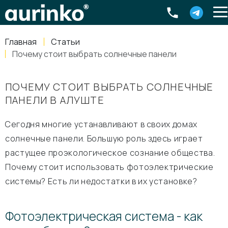
Aurinko
Россия
,
Свердловская область
,
620016
,
Екатеринбург
,
ул
info@aurinkos.com
Главная
Статьи
8-800-770-79-40
Почему стоит выбрать солнечные панели
ПОЧЕМУ СТОИТ ВЫБРАТЬ СОЛНЕЧНЫЕ
ПАНЕЛИ В АЛУШТЕ
Сегодня многие устанавливают в своих домах
солнечные панели. Большую роль здесь играет
растущее проэкологическое сознание общества.
Почему стоит использовать фотоэлектрические
системы? Есть ли недостатки в их установке?
Фотоэлектрическая система - как