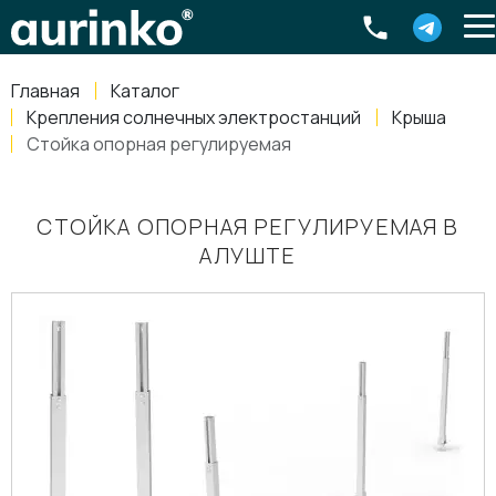
Aurinko
Россия
,
Свердловская область
,
620016
,
Екатеринбург
,
ул
info@aurinkos.com
Главная
Каталог
8-800-770-79-40
Крепления солнечных электростанций
Крыша
Стойка опорная регулируемая
СТОЙКА ОПОРНАЯ РЕГУЛИРУЕМАЯ В
АЛУШТЕ