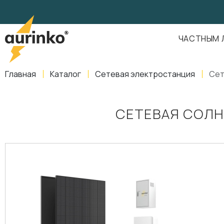
Aurinko
Россия
,
Свердловская область
,
620016
,
Екатеринбург
,
ул
info@aurinkos.com
ЧАСТНЫМ 
8-800-770-79-40
Главная
Каталог
Сетевая электростанция
Сет
СЕТЕВАЯ СОЛН