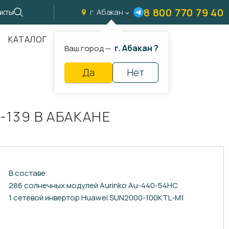
8 800 770 79 40
акты
г. Абакан
КАТАЛОГ
г. Абакан ?
Ваш город —
Да
Нет
139 В АБАКАНЕ
В составе:
286 солнечных модулей Aurinko Au-440-54HC
1 сетевой инвертор Huawei SUN2000-100KTL-M1