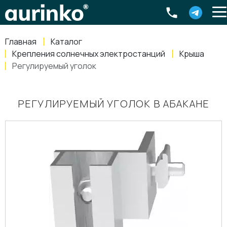
Aurinko
Россия
,
Свердловская область
,
620016
,
Екатеринбург
,
ул
info@aurinkos.com
Главная
Каталог
8-800-770-79-40
Крепления солнечных электростанций
Крыша
Регулируемый уголок
РЕГУЛИРУЕМЫЙ УГОЛОК В АБАКАНЕ