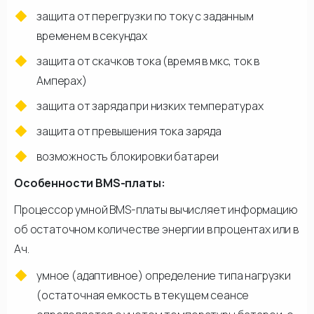
защита от перегрузки по току с заданным
временем в секундах
защита от скачков тока (время в мкс, ток в
Амперах)
защита от заряда при низких температурах
защита от превышения тока заряда
возможность блокировки батареи
Особенности BMS-платы:
Процессор умной BMS-платы вычисляет информацию
об остаточном количестве энергии в процентах или в
Ач.
умное (адаптивное) определение типа нагрузки
(остаточная емкость в текущем сеансе