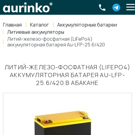
Aurinko
Россия
,
Свердловская область
,
620016
,
Екатеринбург
,
ул
info@aurinkos.com
Главная
Каталог
Аккумуляторные батареи
8-800-770-79-40
Литиевые аккумуляторы
Литий-железо-фосфатная (LiFePo4)
аккумуляторная батарея Au-LFP-25.6/420
ЛИТИЙ-ЖЕЛЕЗО-ФОСФАТНАЯ (LIFEPO4)
АККУМУЛЯТОРНАЯ БАТАРЕЯ AU-LFP-
25.6/420 В АБАКАНЕ